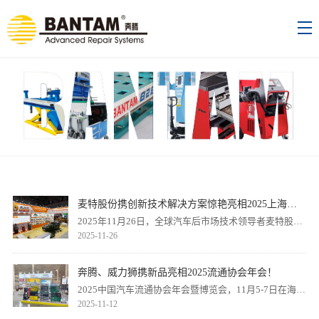
麦特股份携创新技术解决方案惊艳亮相2025上海法
兰克福汽配展
2025年11月26日，全球汽车后市场技术领导者麦特股份
2025-11-26
在上海法兰克福汽配展上重磅发布多款前沿技术解决方
案，涵盖车身维修、举升设备、深化保养及充换电服务
四大领域，以创新科技重塑行业服务标准。
奔腾、威力狮携新品亮相2025流通协会年会！
2025中国汽车流通协会年会暨博览会，11月5-7日在海口
2025-11-12
国际博览中心举办。麦特旗下奔腾、威力狮品牌携新品