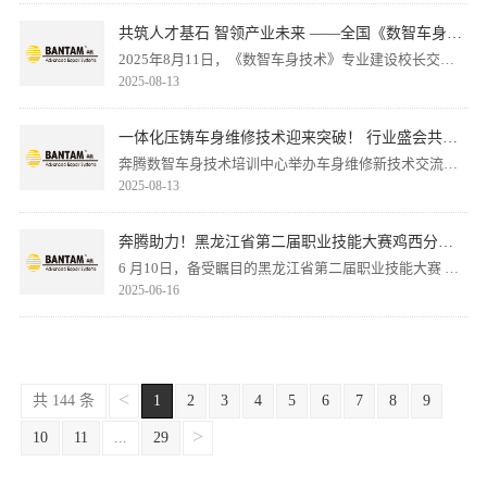
重磅亮相！
共筑人才基石 智领产业未来 ——全国《数智车身技
术》专业建设校长交流会圆满落幕
2025年8月11日，《数智车身技术》专业建设校长交流
2025-08-13
会”于8月9日至11日在烟台奔腾数智车身技术培训中心成
功举办。来自全国众多中高职院校的汽车专业分管院
长、校长齐聚一堂，与教育部、交通部领导、行业顶尖
一体化压铸车身维修技术迎来突破！ 行业盛会共谋
专家及企业领袖共商汽车产业人才培养大计，擘画“数智
新能源汽车后市场新未来
奔腾数智车身技术培训中心举办车身维修新技术交流
2025-08-13
车身”专业发展蓝图。
会：聚焦一体化压铸等车身维修难题，展示虚拟仿真、
新工艺设备等方案，助力降本增效（效率可提升
40%），推动行业标准与人才培养。
奔腾助力！黑龙江省第二届职业技能大赛鸡西分赛
区成功举办
6 月10日，备受瞩目的黑龙江省第二届职业技能大赛 暨
2025-06-16
中华人民共和国第三届职业技能大赛黑龙江选拔赛鸡西
分赛区在黑龙江技师学院正式拉开帷幕。
<
共 144 条
1
2
3
4
5
6
7
8
9
>
10
11
...
29