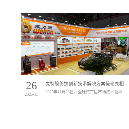
26
麦特股份携创新技术解决方案惊艳亮相
2025上海法兰克福汽配展
2025年11月26日，全球汽车后市场技术领导者
2025-11
麦特股份在上海法兰克福汽配展上重磅发布多
款前沿技术解决方案，涵盖车身维修、举升设
备、深化保养及充换电服务四大领域，以创新
科技重塑行业服务标准。