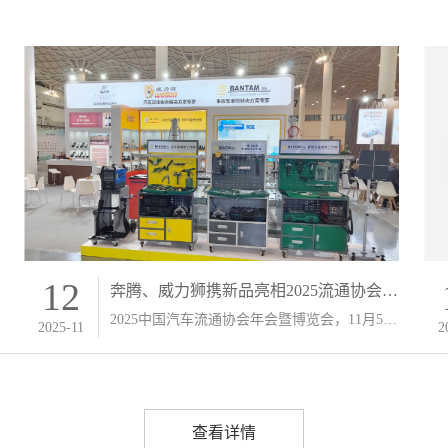
12
奔腾、威力狮携新品亮相2025流通协会年
会！
2025中国汽车流通协会年会暨博览会，11月5-7
2025-11
2
日在海口国际博览中心举办。麦特旗下奔腾、
威力狮品牌携新品重磅亮相！
查看详情